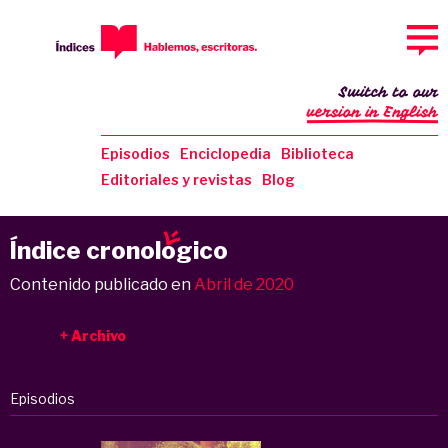
Switch to our
version in English
Episodios
Enciclopedia
Biblioteca
Editoriales y revistas
Blog
Índice cronol
o
gico
Contenido publicado en
Abril de 2020
Archivo
Episodios