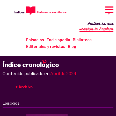
Switch to our
version in English
Episodios
Enciclopedia
Biblioteca
Editoriales y revistas
Blog
Índice cronol
o
gico
Contenido publicado en
Abril de 2024
Archivo
Episodios