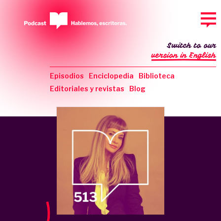
Switch to our
version in English
Episodios
Enciclopedia
Biblioteca
Editoriales y revistas
Blog