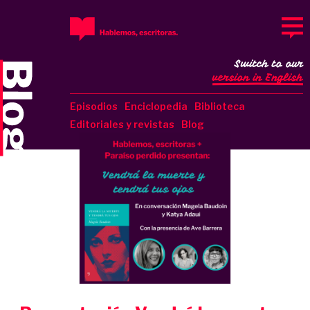
Switch to our
version in English
Episodios
Enciclopedia
Biblioteca
Editoriales y revistas
Blog