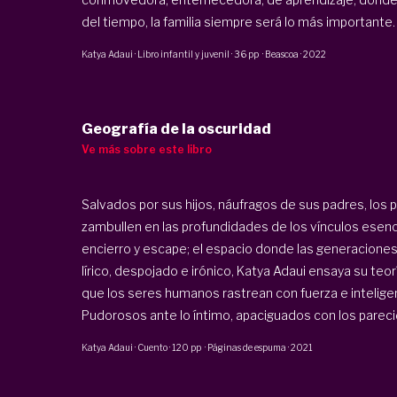
del tiempo, la familia siempre será lo más importante.
Katya Adaui
·
Libro infantil y juvenil
·
36 pp
·
Beascoa
·
2022
Geografía de la oscuridad
Ve más sobre este libro
Salvados por sus hijos, náufragos de sus padres, los
zambullen en las profundidades de los vínculos esenci
encierro y escape; el espacio donde las generaciones
lírico, despojado e irónico, Katya Adaui ensaya su teo
que los seres humanos rastrean con fuerza e inteligen
Pudorosos ante lo íntimo, apaciguados con los parecido
Katya Adaui
·
Cuento
·
120 pp
·
Páginas de espuma
·
2021