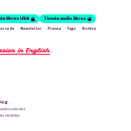
da libros USA
Tienda audio libros
erca de
Newsletter
Prensa
Tags
Archivo
rsion in English
log
uestros escritos
ás recientes.