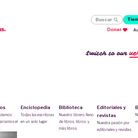
Tien
Buscar
Donar
Ac
ve
Switch to our
ios
Enciclopedia
Biblioteca
Editoriales y
B
ablamos
Todas las escritoras
Nuestro librero lleno
N
revistas
arramos el
en un solo lugar.
de libros, libros, y
m
Nuestra pasión por
.
más libros.
editoriales y revistas.