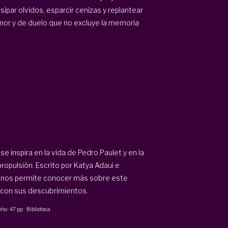
disipar olvidos, esparcir cenizas y replantear
mor y de duelo que no excluye la memoria
se inspira en la vida de Pedro Paulet y en la
propulsión. Escrito por Katya Adaui e
nos permite conocer más sobre este
o con sus descubrimientos.
seño
·
47 pp
·
Biblioteca