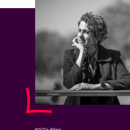
#1970s
#Perú