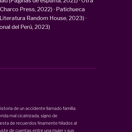
dad (Páginas de espuma, 2021) · Otra
(Charco Press, 2022) · Patichueca
(Literatura Random House, 2023) ·
ional del Perú, 2023)
storia de un accidente llamado familia.
ida mal cicatrizada, signo de
uesta de recuerdos finamente hilados al
juste de cuentas entre una mujer y sus