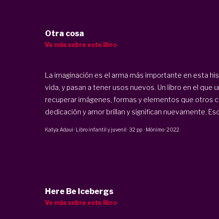
Otra cosa
Ve más sobre este libro
La imaginación es el arma más importante en esta his
vida, y pasan a tener usos nuevos. Un libro en el que 
recuperar imágenes, formas y elementos que otros co
dedicación y amor brillan y significan nuevamente. Esc
Katya Adaui
·
Libro infantil y juvenil
·
32 pp
·
Mónimo
·
2022
Here Be Icebergs
Ve más sobre este libro