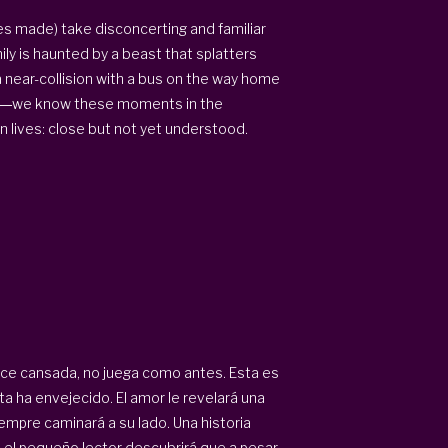
ies made) take disconcerting and familiar
ily is haunted by a beast that splatters
 a near-collision with a bus on the way home
ent―we know these moments in the
 lives: close but not yet understood.
rece cansada, no juega como antes. Esta es
ta ha envejecido. El amor le revelará una
empre caminará a su lado. Una historia
el pequeño lector descubrirá que,a pesar