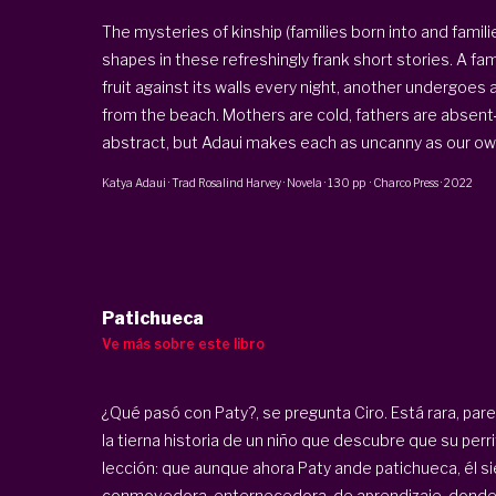
The mysteries of kinship (families born into and famil
shapes in these refreshingly frank short stories. A fam
fruit against its walls every night, another undergoes
from the beach. Mothers are cold, fathers are abs
abstract, but Adaui makes each as uncanny as our own
Katya Adaui
· Trad
Rosalind Harvey
·
Novela
·
130 pp
·
Charco Press
·
2022
Patichueca
Ve más sobre este libro
¿Qué pasó con Paty?, se pregunta Ciro. Está rara, pa
la tierna historia de un niño que descubre que su perri
lección: que aunque ahora Paty ande patichueca, él si
conmovedora, enternecedora, de aprendizaje, donde 