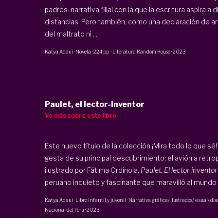
padres: narrativa filial con la que la escritura aspira a 
distancias. Pero también, como una declaración de a
del maltrato ni ...
Katya Adaui
·
Novela
·
224 pp
·
Literatura Random House
·
2023
Paulet, el lector-inventor
Ve más sobre este libro
Este nuevo título de la colección ¡Mira todo lo que sé! 
gesta de su principal descubrimiento: el avión a retro
ilustrado por Fátima Ordinola,
Paulet. El lector-inventor
peruano inquieto y fascinante que maravilló al mund
Katya Adaui
·
Libro infantil y juvenil · Narrativa gráfica/ ilustrados/ visual/ di
Nacional del Perú
·
2023