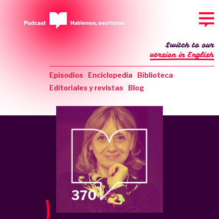
Switch to our
version in English
Episodios
Enciclopedia
Biblioteca
Editoriales y revistas
Blog