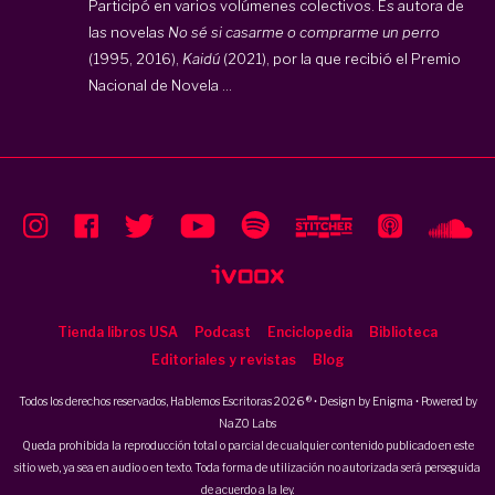
Participó en varios volúmenes colectivos. Es autora de
las novelas
No sé si casarme o comprarme un perro
(1995, 2016),
Kaidú
(2021), por la que recibió el Premio
Nacional de Novela ...
Tienda libros USA
Podcast
Enciclopedia
Biblioteca
Editoriales y revistas
Blog
Todos los derechos reservados, Hablemos Escritoras 2026 ® • Design by
Enigma
• Powered by
NaZO Labs
Queda prohibida la reproducción total o parcial de cualquier contenido publicado en este
sitio web, ya sea en audio o en texto. Toda forma de utilización no autorizada será perseguida
de acuerdo a la ley.