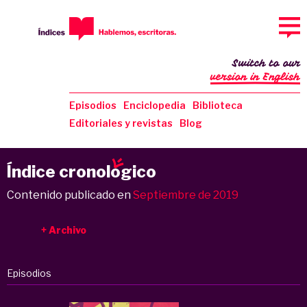
Switch to our
version in English
Episodios
Enciclopedia
Biblioteca
Editoriales y revistas
Blog
Índice cronol
o
gico
Contenido publicado en
Septiembre de 2019
Archivo
Episodios