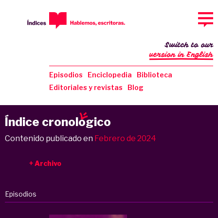
Switch to our
version in English
Episodios
Enciclopedia
Biblioteca
Editoriales y revistas
Blog
Índice cronol
o
gico
Contenido publicado en
Febrero de 2024
Archivo
Episodios