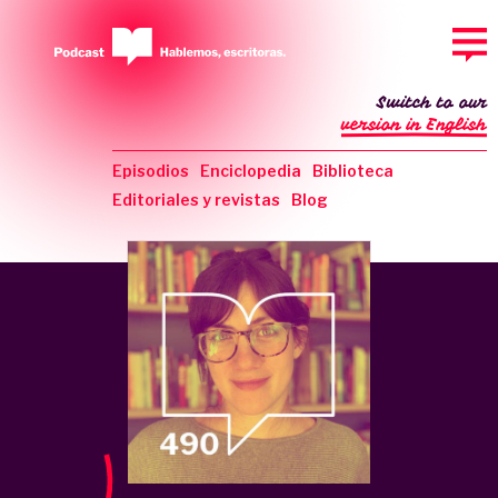
Switch to our
version in English
Episodios
Enciclopedia
Biblioteca
Editoriales y revistas
Blog