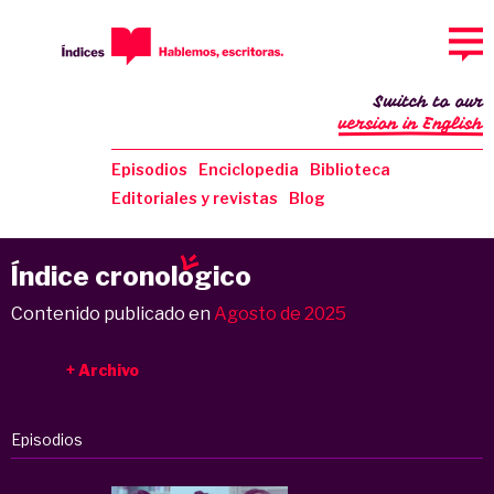
Switch to our
version in English
Episodios
Enciclopedia
Biblioteca
Editoriales y revistas
Blog
Índice cronol
o
gico
Contenido publicado en
Agosto de 2025
Archivo
Episodios