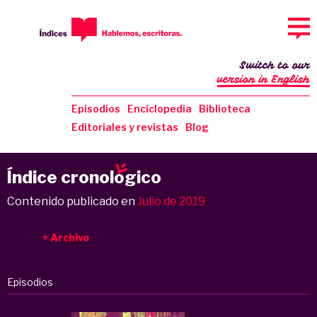
Switch to our
version in English
Episodios
Enciclopedia
Biblioteca
Editoriales y revistas
Blog
Índice cronol
o
gico
Contenido publicado en
Julio de 2019
Archivo
Episodios