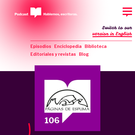
Switch to our
version in English
Episodios
Enciclopedia
Biblioteca
Editoriales y revistas
Blog