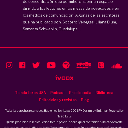
de concentración que permitieron abrir un espacio
dirigido a los lectores en las mesas de novedades y en
los medios de comunicación. Algunas de las escritoras
que ha publicado son: Socorro Venegas, Liliana Blum,
Samanta Schweblin, Guadalupe ...
Tienda libros USA
Podcast
Enciclopedia
Biblioteca
Editoriales y revistas
Blog
Todos los derechos reservados, Hablemos Escritoras 2026 ® • Design by
Enigma
• Powered by
NaZO Labs
Queda prohibida la reproducción total o parcial de cualquier contenido publicado en este
sitio web, ya sea en audio o en texto. Toda forma de utilización no autorizada será perseguida