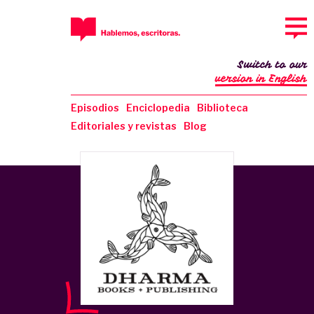
Switch to our
version in English
Episodios
Enciclopedia
Biblioteca
Editoriales y revistas
Blog