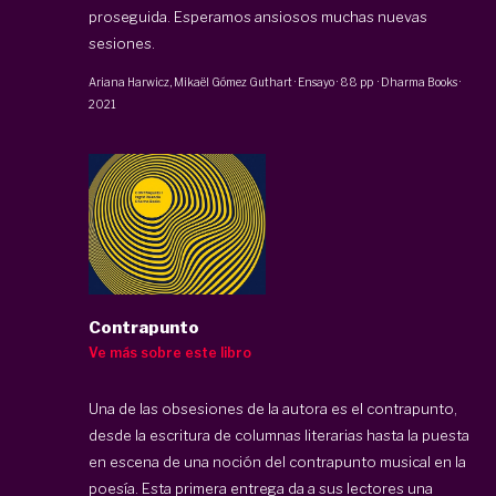
proseguida. Esperamos ansiosos muchas nuevas
sesiones.
Ariana Harwicz
, Mikaël Gómez Guthart
·
Ensayo
·
88 pp
·
Dharma Books
·
2021
Contrapunto
Ve más sobre este libro
Una de las obsesiones de la autora es el contrapunto,
desde la escritura de columnas literarias hasta la puesta
en escena de una noción del contrapunto musical en la
poesía. Esta primera entrega da a sus lectores una