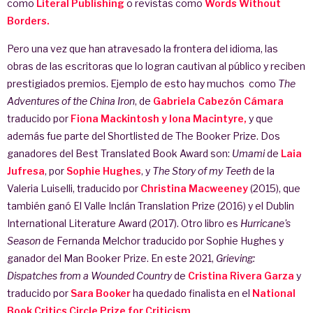
como
Literal Publishing
o revistas como
Words Without
Borders.
Pero una vez que han atravesado la frontera del idioma, las
obras de las escritoras que lo logran cautivan al público y reciben
prestigiados premios. Ejemplo de esto hay muchos como
The
Adventures of the China Iron
, de
Gabriela Cabezón Cámara
traducido por
Fiona Mackintosh y Iona Macintyre,
y que
además fue parte del Shortlisted de The Booker Prize. Dos
ganadores del Best Translated Book Award son:
Umami
de
Laia
Jufresa
, por
Sophie Hughes
, y
The Story of my Teeth
de la
Valeria Luiselli, traducido por
Christina Macweeney
(2015), que
también ganó El Valle Inclán Translation Prize (2016) y el Dublin
International Literature Award (2017). Otro libro es
Hurricane's
Season
de Fernanda Melchor traducido por Sophie Hughes y
ganador del Man Booker Prize. En este 2021,
Grieving:
Dispatches from a Wounded Country
de
Cristina Rivera Garza
y
traducido por
Sara Booker
ha quedado finalista en el
National
Book Critics Circle Prize for Criticism
.