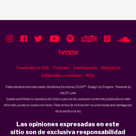
Tienda libros USA
Podcast
Enciclopedia
Biblioteca
Editoriales y revistas
Blog
Todos los derechos reservados, Hablemos Escritoras 2026 ® • Design by
Enigma
• Powered by
NaZO Labs
Queda prohibida la reproducción total o parcial de cualquier contenido publicado en este
sitio web, ya sea en audio o en texto. Toda forma de utilización no autorizada será perseguida
de acuerdo a la ley.
Las opiniones expresadas en este
sitio son de exclusiva responsabilidad