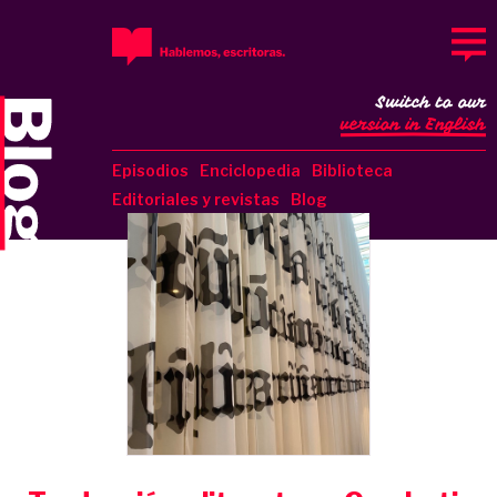
Switch to our
version in English
Episodios
Enciclopedia
Biblioteca
Editoriales y revistas
Blog