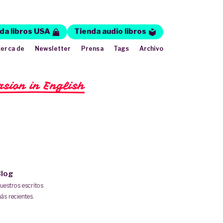
da libros USA
Tienda audio libros
erca de
Newsletter
Prensa
Tags
Archivo
rsion in English
log
uestros escritos
ás recientes.