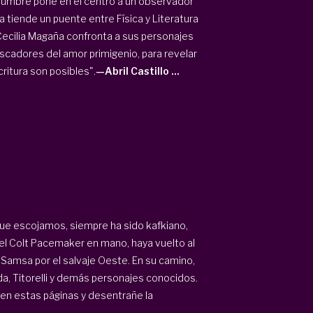
rtidumbre pone en el centro a un observador
 tiende un puente entre Física y Literatura
 Cecilia Magaña confronta a sus personajes
scadores del amor primigenio, para revelar
ritura son posibles".
—Abril Castillo ...
que escojamos, siempre ha sido kafkiano,
iel Colt Pacemaker en mano, haya vuelto al
Samsa por el salvaje Oeste. En su camino,
da, Titorelli y demás personajes conocidos.
en estas páginas y desentrañe la
.