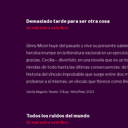
Demasiado tarde para ser otra cosa
Ve más sobre este libro
Ginny Moon huye del pasado y vive su presente sabiend
heroína irrumpe en la literatura nacional en un ejercic
gracias, Cecilia— divertido; en una novela que es un
to
riendas de todo hasta las últimas consecuencias: de l
historia del vínculo improbable que surge entre dos 
probarse a sí mismas, un vínculo que florece como lirio 
Cecilia Magaña
·
Novela
·
176 pp
·
Nitro/Press
·
2023
Todos los ruidos del mundo
Ve más sobre este libro