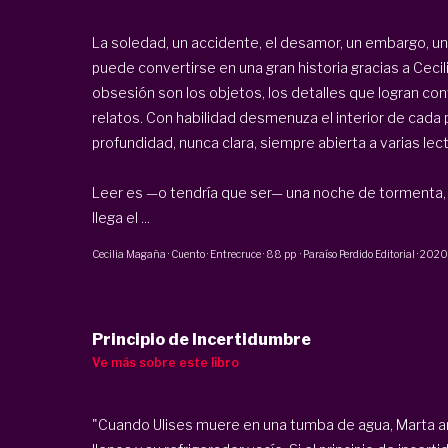
La soledad, un accidente, el desamor, un embargo, u
puede convertirse en una gran historia gracias a Ceci
obsesión son los objetos, los detalles que logran con
relatos. Con habilidad desmenuza el interior de cada
profundidad, nunca clara, siempre abierta a varias le
Leer es —o tendría que ser— una noche de tormenta, 
llega el ...
Cecilia Magaña
·
Cuento · Entrecruce
·
88 pp
·
Paraíso Perdido Editorial
·
2020
Principio de Incertidumbre
Ve más sobre este libro
"Cuando Ulises muere en una tumba de agua, Marta a