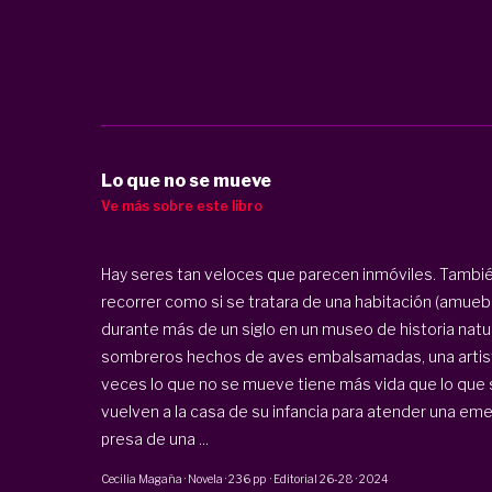
Lo que no se mueve
Ve más sobre este libro
Hay seres tan veloces que parecen inmóviles. También
recorrer como si se tratara de una habitación (amue
durante más de un siglo en un museo de historia natur
sombreros hechos de aves embalsamadas, una artist
veces lo que no se mueve tiene más vida que lo que
vuelven a la casa de su infancia para atender una eme
presa de una ...
Cecilia Magaña
·
Novela
·
236 pp
·
Editorial 26-28
·
2024