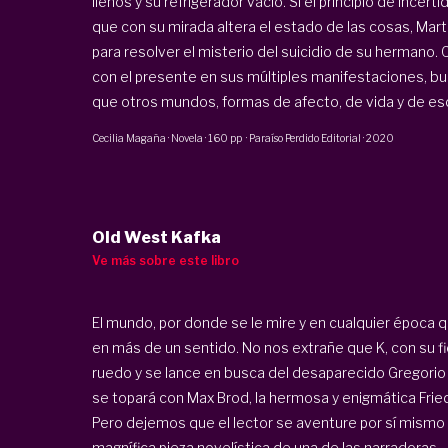
llenos y su refrigerador vacío. Si el principio de ince
que con su mirada altera el estado de las cosas, Marta
para resolver el misterio del suicidio de su hermano.
con el presente en sus múltiples manifestaciones, bu
que otros mundos, formas de afecto, de vida y de esc
Cecilia Magaña
·
Novela
·
160 pp
·
Paraíso Perdido Editorial
·
2020
Old West Kafka
Ve más sobre este libro
El mundo, por donde se le mire y en cualquier época 
en más de un sentido. No nos extrañe que K, con su f
ruedo y se lance en busca del desaparecido Gregorio 
se topará con Max Brod, la hermosa y enigmática Frie
Pero dejemos que el lector se aventure por sí mismo 
magnífica pieza novelística de una de las narradoras ..