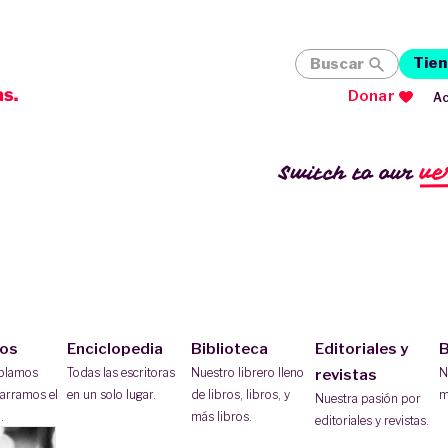
Tien
Buscar
Donar
Ac
ve
Switch to our
ios
Enciclopedia
Biblioteca
Editoriales y
B
ablamos
Todas las escritoras
Nuestro librero lleno
N
revistas
arramos el
en un solo lugar.
de libros, libros, y
m
Nuestra pasión por
.
más libros.
editoriales y revistas.