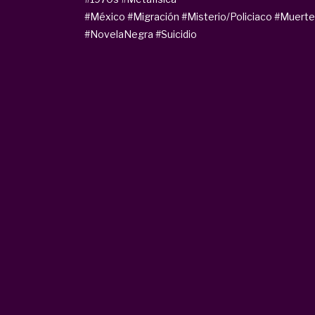
#México
#Migración
#Misterio/Policiaco
#Muerte
#NovelaNegra
#Suicidio