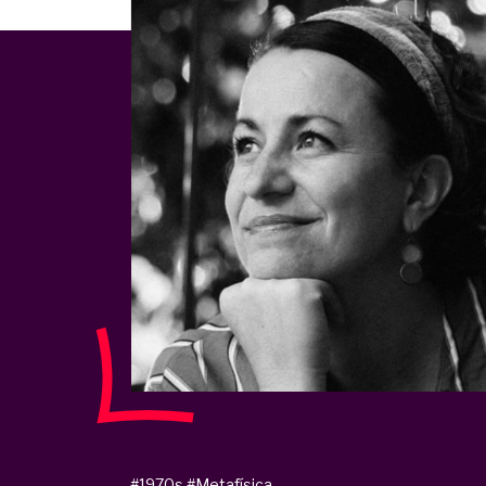
#1970s
#Metafísica