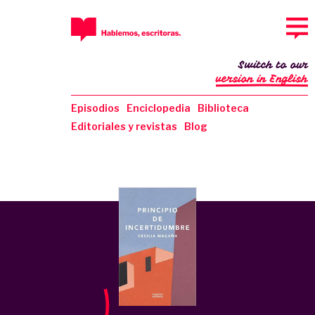
Switch to our
version in English
Episodios
Enciclopedia
Biblioteca
Editoriales y revistas
Blog