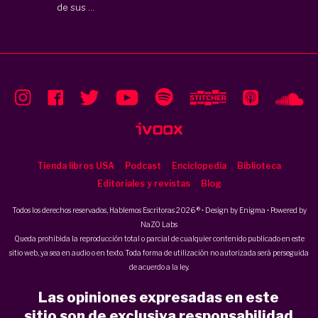
de sus ...
Tienda libros USA
Podcast
Enciclopedia
Biblioteca
Editoriales y revistas
Blog
Todos los derechos reservados, Hablemos Escritoras 2026 ® • Design by
Enigma
• Powered by
NaZO Labs
Queda prohibida la reproducción total o parcial de cualquier contenido publicado en este
sitio web, ya sea en audio o en texto. Toda forma de utilización no autorizada será perseguida
de acuerdo a la ley.
Las opiniones expresadas en este
sitio son de exclusiva responsabilidad