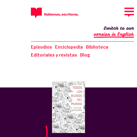
Switch to our
version in English
Episodios
Enciclopedia
Biblioteca
Editoriales y revistas
Blog