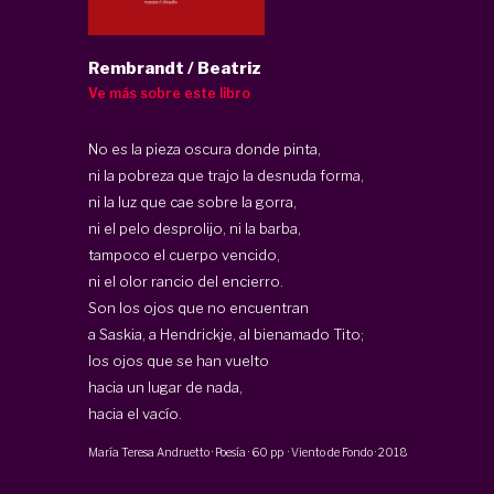
Rembrandt / Beatriz
Ve más sobre este libro
No es la pieza oscura donde pinta,
ni la pobreza que trajo la desnuda forma,
ni la luz que cae sobre la gorra,
ni el pelo desprolijo, ni la barba,
tampoco el cuerpo vencido,
ni el olor rancio del encierro.
Son los ojos que no encuentran
a Saskia, a Hendrickje, al bienamado Tito;
los ojos que se han vuelto
hacia un lugar de nada,
hacia el vacío.
María Teresa Andruetto
·
Poesía
·
60 pp
·
Viento de Fondo
·
2018