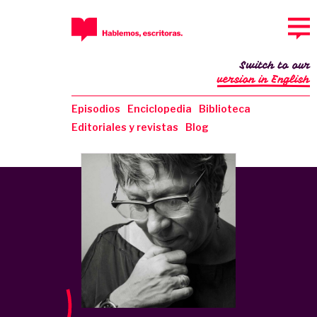
Switch to our
version in English
Episodios
Enciclopedia
Biblioteca
Editoriales y revistas
Blog