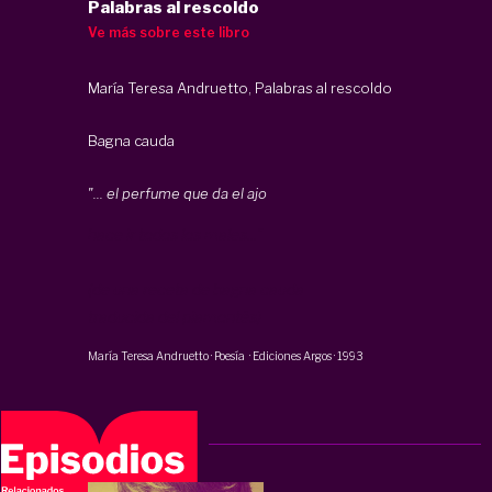
Palabras al rescoldo
Ve más sobre este libro
María Teresa Andruetto, Palabras al rescoldo
Bagna cauda
"... el perfume que da el ajo
hace ir todos los males..."
(de una receta de bagna cauda
traducida del piamontés)
María Teresa Andruetto
·
Poesía
·
Ediciones Argos
·
1993