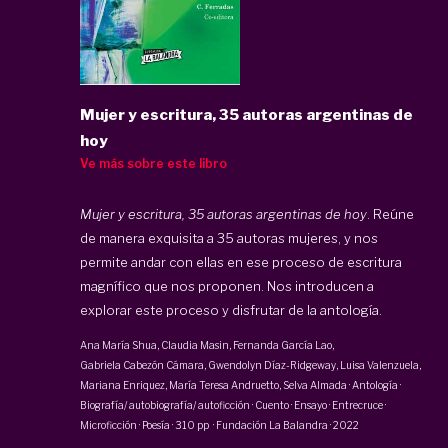
Mujer y escritura, 35 autoras argentinas de
hoy
Ve más sobre este libro
Mujer y escritura, 35 autoras argentinas de hoy
. Reúne
de manera exquisita a 35 autoras mujeres, y nos
permite andar con ellas en ese proceso de escritura
magnífico que nos proponen. Nos introducen a
explorar este proceso y disfrutar de la antología.
Ana María Shua
,
Claudia Masin
,
Fernanda García Lao
,
Gabriela Cabezón Cámara
,
Gwendolyn Díaz-Ridgeway
,
Luisa Valenzuela
,
Mariana Enriquez
,
María Teresa Andruetto
,
Selva Almada
·
Antología ·
Biografía/ autobiografía/ autoficción · Cuento · Ensayo · Entrecruce ·
Microficción · Poesía
·
310 pp
·
Fundación La Balandra
·
2022