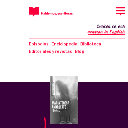
Switch to our
version in English
Episodios
Enciclopedia
Biblioteca
Editoriales y revistas
Blog