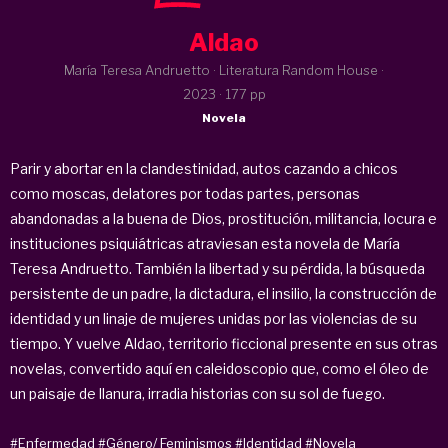
Aldao
María Teresa Andruetto · Literatura Random House ·
2023
· 177 pp
Novela
Parir y abortar en la clandestinidad, autos cazando a chicos
como moscas, delatores por todas partes, personas
abandonadas a la buena de Dios, prostitución, militancia, locura e
instituciones psiquiátricas atraviesan esta novela de
María
Teresa Andruetto
. También la libertad y su pérdida, la búsqueda
persistente de un padre, la dictadura, el insilio, la construcción de
identidad y un linaje de mujeres unidas por las violencias de su
tiempo. Y vuelve
Aldao
, territorio ficcional presente en sus otras
novelas, convertido aquí en caleidoscopio que, como el óleo de
un paisaje de llanura, irradia historias con su sol de fuego.
#Enfermedad
#Género/ Feminismos
#Identidad
#Novela