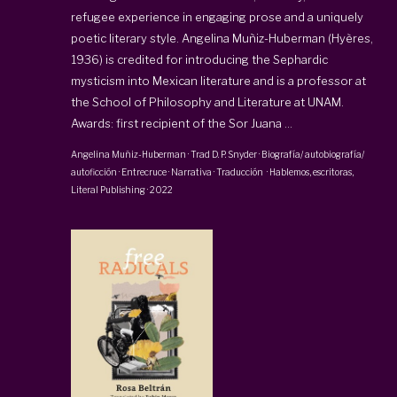
refugee experience in engaging prose and a uniquely
poetic literary style. Angelina Muñiz-Huberman (Hyères,
1936) is credited for introducing the Sephardic
mysticism into Mexican literature and is a professor at
the School of Philosophy and Literature at UNAM.
Awards: first recipient of the Sor Juana ...
Angelina Muñiz-Huberman
· Trad
D. P. Snyder
·
Biografía/ autobiografía/
autoficción · Entrecruce · Narrativa · Traducción
·
Hablemos, escritoras
,
Literal Publishing
·
2022