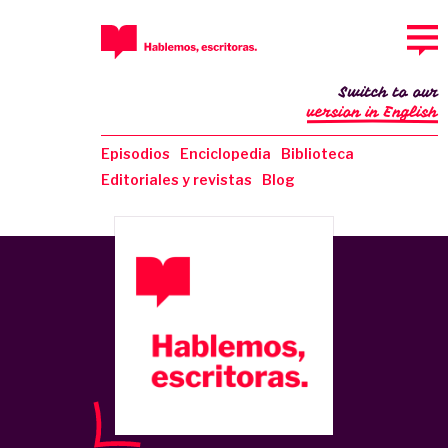
Switch to our
version in English
Episodios
Enciclopedia
Biblioteca
Editoriales y revistas
Blog