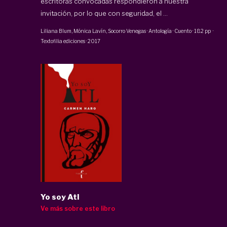
escritoras convocadas respondieron a nuestra
invitación, por lo que con seguridad, el ...
Liliana Blum
,
Mónica Lavín
,
Socorro Venegas
·
Antología · Cuento
·
182 pp
·
Textofilia ediciones
·
2017
Yo soy Atl
Ve más sobre este libro