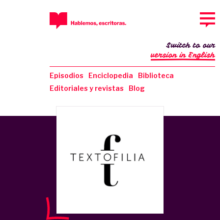
Switch to our
version in English
Episodios
Enciclopedia
Biblioteca
Editoriales y revistas
Blog