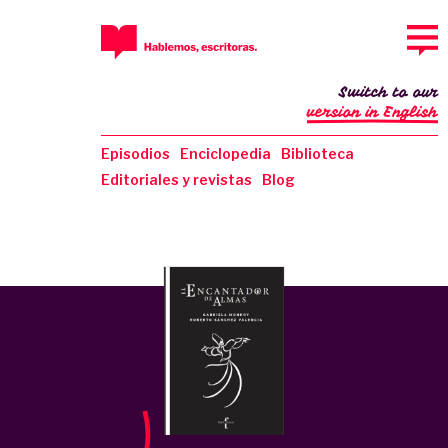
Switch to our
version in English
Episodios
Enciclopedia
Biblioteca
Editoriales y revistas
Blog