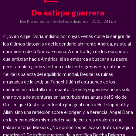
De estirpe guerrera
Bertha Balestra · Textofilia ediciones ·
2021
· 241 pp
El joven Ángel Doria, indiano por cuyas venas corre la sangre de
los últimos tlatoanis y del legendario almirante Andrea, asiste al
nacimiento de la Nueva España. A contraflujo de los europeos
que emigran hacia América, él se embarca a buscar a su padre,
pero también gloria y fortuna en la corte genovesa, entonces
fiel de la balanza del equilibrio mundial. Desde las ruinas
arrasadas de la antigua Tenochtitlán al estruendo de los
cañones en la batalla de Lepanto,
De estirpe guerrera
no es sólo
una novela de aventuras en las turbulentas aguas del Siglo de
Oro, en que Cristo se enfrenta por igual contra Huitzilopochtli y
Allah; sino una reflexión sobre el origen y la herencia. Ángel Doria
es la encarnación misma del crisol de culturas y valores que
habrá de forjar México. ¿No somos todos, acaso, frutos de algún
mestizaje?
De estirpe guerrera
, de la prolífica Bertha Balestra,