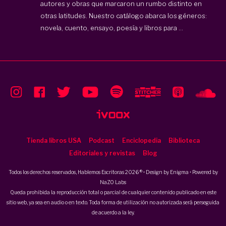
autores y obras que marcaron un rumbo distinto en
otras latitudes. Nuestro catálogo abarca los géneros:
novela, cuento, ensayo, poesía y libros para ...
Tienda libros USA
Podcast
Enciclopedia
Biblioteca
Editoriales y revistas
Blog
Todos los derechos reservados, Hablemos Escritoras 2026 ® • Design by
Enigma
• Powered by
NaZO Labs
Queda prohibida la reproducción total o parcial de cualquier contenido publicado en este
sitio web, ya sea en audio o en texto. Toda forma de utilización no autorizada será perseguida
de acuerdo a la ley.