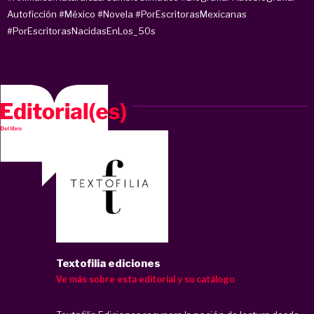
Autoficción
#México
#Novela
#PorEscritorasMexicanas
#PorEscritorasNacidasEnLos_50s
Textofilia ediciones
Ve más sobre esta editorial y su catálogo