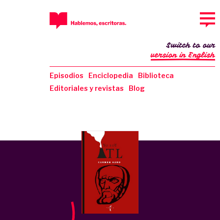
Switch to our
version in English
Episodios
Enciclopedia
Biblioteca
Editoriales y revistas
Blog