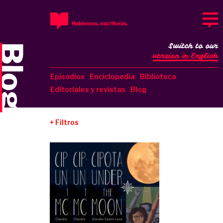
Switch to our
version in English
Episodios
Enciclopedia
Biblioteca
Editoriales y revistas
Blog
Filtros