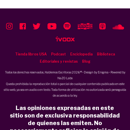
Tienda libros USA
Podcast
Enciclopedia
Biblioteca
Editoriales y revistas
Blog
Todos los derechos reservados, Hablemos Escritoras 2026 ® • Design by
Enigma
• Powered by
NaZO Labs
Queda prohibida la reproducción total o parcial de cualquier contenido publicado en este
sitio web, ya sea en audio o en texto. Toda forma de utilización no autorizada será perseguida
de acuerdo a la ley.
Las opiniones expresadas en este
sitio son de exclusiva responsabilidad
de quienes las emiten. No