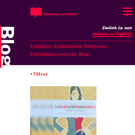
Switch to our
version in English
Episodios
Enciclopedia
Biblioteca
Editoriales y revistas
Blog
Filtros