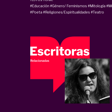
#Educación
#Género/ Feminismos
#Mitología
#M
#Poeta
#Religiones/Espiritualidades
#Teatro