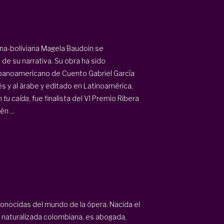
lana-boliviana Magela Baudoin se
e su narrativa. Su obra ha sido
panoamericano de Cuento Gabriel García
és y al árabe y editado en Latinoamérica,
n tu caída
, fue finalista del VI Premio Ribera
n ...
conocidas del mundo de la ópera. Nacida el
 naturalizada colombiana, es abogada,