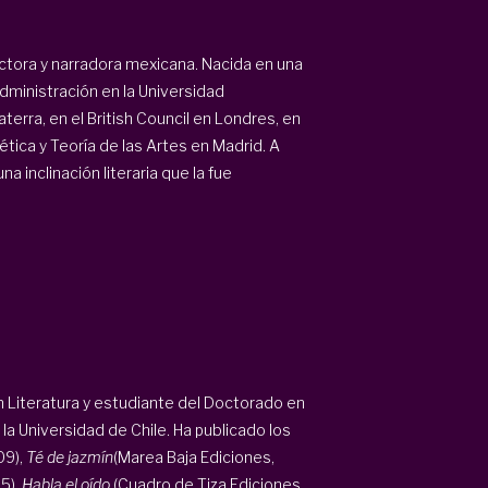
ductora y narradora mexicana. Nacida en una
 Administración en la Universidad
erra, en el British Council en Londres, en
ética y Teoría de las Artes en Madrid. A
a inclinación literaria que la fue
en Literatura y estudiante del Doctorado en
 la Universidad de Chile. Ha publicado los
09),
Té de jazmín
(Marea Baja Ediciones,
5),
Habla el oído
(Cuadro de Tiza Ediciones,