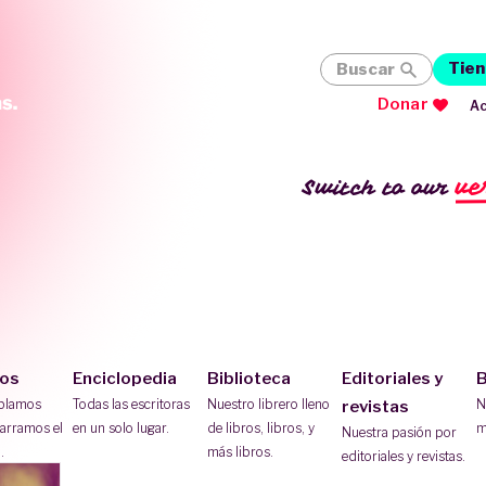
Tien
Buscar
Donar
Ac
ve
Switch to our
ios
Enciclopedia
Biblioteca
Editoriales y
B
ablamos
Todas las escritoras
Nuestro librero lleno
N
revistas
arramos el
en un solo lugar.
de libros, libros, y
m
Nuestra pasión por
.
más libros.
editoriales y revistas.