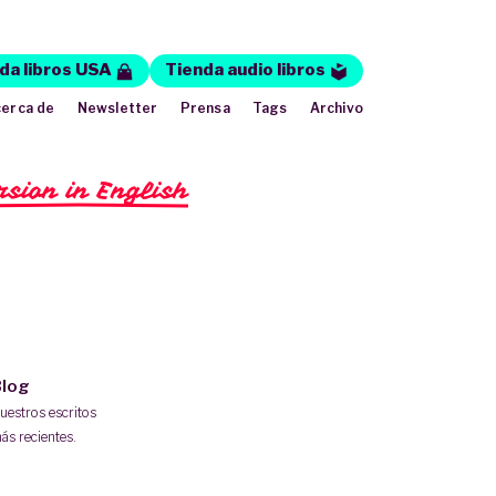
da libros USA
Tienda audio libros
erca de
Newsletter
Prensa
Tags
Archivo
rsion in English
log
uestros escritos
ás recientes.