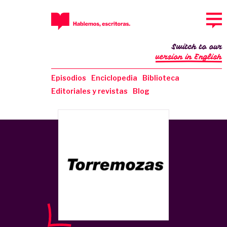
Switch to our
version in English
Episodios
Enciclopedia
Biblioteca
Editoriales y revistas
Blog