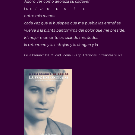
Adoro ver cómo agoniza su cadáver
l e n t a m e n t e
entre mis manos
cada vez que el huésped que me puebla las entrañas
vuelve a la planta pantomima del dolor que me preside.
El mejor momento es cuando mis dedos
la retuercen y la estrujan y la ahogan y la ...
Celia Carrasco Gil
·
Ciudad · Poesía
·
60 pp
·
Ediciones Torremozas
·
2021