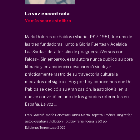
La voz encontrada
Ve más sobre este libro
María Dolores de Pablos (Madrid, 1917-1981) fue una de
las tres fundadoras, junto a Gloria Fuertes y Adelaida
Las Santas, de la tertulia de posguerra «Versos con
Faldas». Sin embargo, esta autora nunca publicó su obra
literaria y en apariencia desapareció sin dejar
prácticamente rastro de su trayectoria cultural a
mediados del siglo xx. Hoy por hoy conocemos que De
Pablos se dedicó a su gran pasión, la astrología, en la
que se convirtió en uno de los grandes referentes en
España.
La voz ...
Fran Garcerá, María Dolores de Pablos,
Marta Porpetta Jiménez
·
Biografía/
autobiografía/ autoficción · Fotobiografía · Poesía
·
260 pp
·
Ediciones Torremozas
·
2022