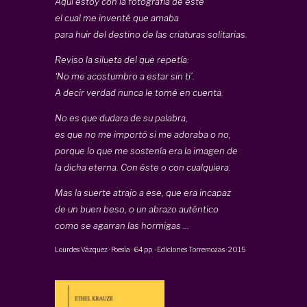
Aquí estoy con la fotografía de éste
el cual me inventé que amaba
para huir del destino de las criaturas solitarias.
Reviso la silueta del que repetía:
‘No me acostumbro a estar sin ti’.
A decir verdad nunca le tomé en cuenta.
No es que dudara de su palabra,
es que no me importó si me adoraba o no,
porque lo que me sostenía era la imagen de
la dicha eterna. Con éste o con cualquiera.
Mas la suerte atrajo a ese, que era incapaz
de un buen beso, o un abrazo auténtico
como se agarran las hormigas ...
Lourdes Vázquez
·
Poesía
·
64 pp
·
Ediciones Torremozas
·
2015