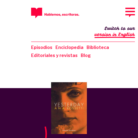
Switch to our
version in English
Episodios
Enciclopedia
Biblioteca
Editoriales y revistas
Blog