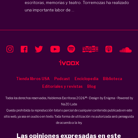
escritoras, memorias y teatro. Torremozas ha realizado
una importante labor de ...
Tienda libros USA
Podcast
Enciclopedia
Biblioteca
Editoriales y revistas
Blog
Todos los derechos reservados, Hablemos Escritoras 2026 ® • Design by
Enigma
• Powered by
NaZO Labs
Queda prohibida la reproducción total o parcial de cualquier contenido publicado en este
sitio web, ya sea en audio o en texto. Toda forma de utilización no autorizada será perseguida
de acuerdo a la ley.
Las opiniones expresadas en este