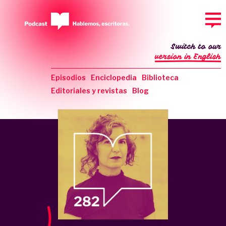
Switch to our
version in English
Episodios
Enciclopedia
Biblioteca
Editoriales y revistas
Blog