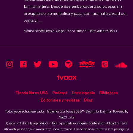
familiar, íntima. Desde ese embarcadero su poesía, sin
precipitarse, se multiplica y pasa con rara naturalidad del
verso al ...
Mónica Nepote
·
Poesía
·
68 pp
·
Fondo Editorial Tierra Adentro
·
1993
Tienda libros USA
Podcast
Enciclopedia
Biblioteca
Editoriales y revistas
Blog
Todos los derechos reservados, Hablemos Escritoras 2026 ® • Design by
Enigma
• Powered by
NaZO Labs
Queda prohibida la reproducción total o parcial de cualquier contenido publicado en este
sitio web, ya sea en audio o en texto. Toda forma de utilización no autorizada será perseguida