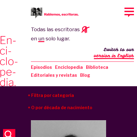
Todas las escritoras
en
un
solo lugar.
Switch to our
version in English
Episodios
Enciclopedia
Biblioteca
Editoriales y revistas
Blog
Filtra por categoría
O por década de nacimiento