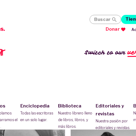
Tien
Buscar
Donar
Ac
ve
Switch to our
ios
Enciclopedia
Biblioteca
Editoriales y
B
ablamos
Todas las escritoras
Nuestro librero lleno
N
revistas
arramos el
en un solo lugar.
de libros, libros, y
m
Nuestra pasión por
.
más libros.
editoriales y revistas.