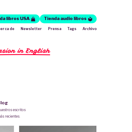
da libros USA
Tienda audio libros
erca de
Newsletter
Prensa
Tags
Archivo
rsion in English
log
uestros escritos
ás recientes.