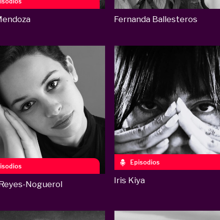
isodios
Fernanda Ballesteros
Mendoza
Episodios
isodios
Iris Kiya
 Reyes-Noguerol