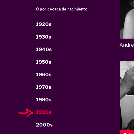
O por década de nacimiento
1920s
1930s
Andre
1940s
1950s
1960s
1970s
1980s
1990s
2000s