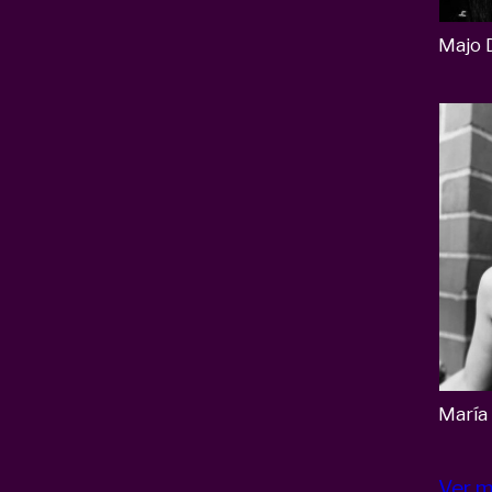
Majo D
María
Ver 