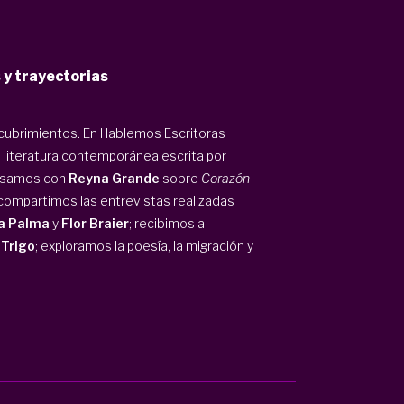
 y trayectorias
scubrimientos. En Hablemos Escritoras
 literatura contemporánea escrita por
ersamos con
Reyna Grande
sobre
Corazón
; compartimos las entrevistas realizadas
a Palma
y
Flor Braier
; recibimos a
 Trigo
; exploramos la poesía, la migración y