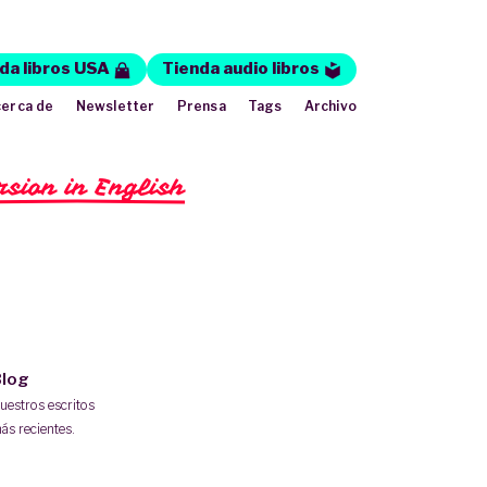
da libros USA
Tienda audio libros
erca de
Newsletter
Prensa
Tags
Archivo
rsion in English
log
uestros escritos
ás recientes.