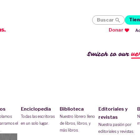
Tien
Buscar
Donar
Ac
ve
Switch to our
ios
Enciclopedia
Biblioteca
Editoriales y
B
ablamos
Todas las escritoras
Nuestro librero lleno
N
revistas
arramos el
en un solo lugar.
de libros, libros, y
m
Nuestra pasión por
.
más libros.
editoriales y revistas.