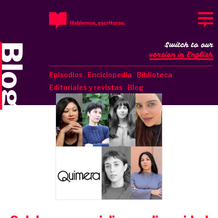
Switch to our
version in English
Episodios
Enciclopedia
Biblioteca
Editoriales y revistas
Blog