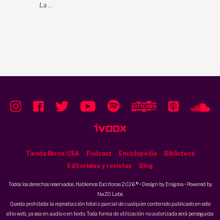
La ...
Tienda libros USA
Podcast
Enciclopedia
Biblioteca
Editoriales y revistas
Blog
Todos los derechos reservados, Hablemos Escritoras 2026 ® • Design by
Enigma
• Powered by
NaZO Labs
Queda prohibida la reproducción total o parcial de cualquier contenido publicado en este
sitio web, ya sea en audio o en texto. Toda forma de utilización no autorizada será perseguida