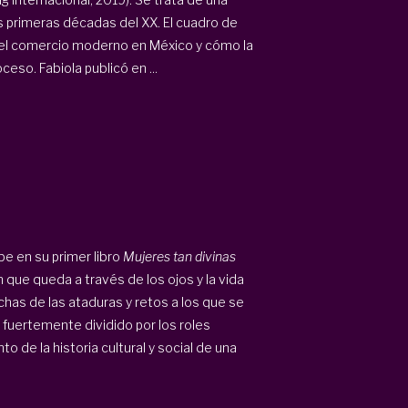
las primeras décadas del XX. El cuadro de
s del comercio moderno en México y cómo la
eso. Fabiola publicó en ...
be en su primer libro
Mujeres tan divinas
n que queda a través de los ojos y la vida
has de las ataduras y retos a los que se
fuertemente dividido por los roles
 de la historia cultural y social de una