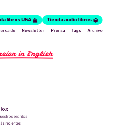
da libros USA
Tienda audio libros
erca de
Newsletter
Prensa
Tags
Archivo
rsion in English
log
uestros escritos
ás recientes.