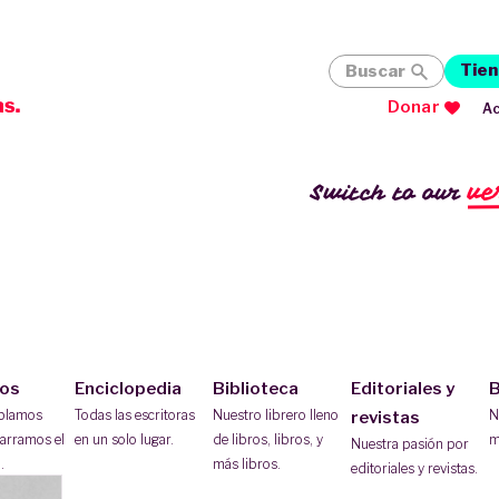
Tien
Buscar
Donar
Ac
ve
Switch to our
ios
Enciclopedia
Biblioteca
Editoriales y
B
ablamos
Todas las escritoras
Nuestro librero lleno
N
revistas
arramos el
en un solo lugar.
de libros, libros, y
m
Nuestra pasión por
.
más libros.
editoriales y revistas.