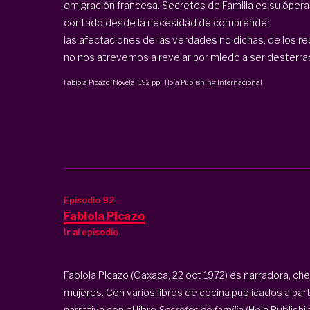
emigración francesa. Secretos de Familia es su ópera
contado desde la necesidad de comprender
las afectaciones de las verdades no dichas, de los r
no nos atrevemos a revelar por miedo a ser desterrado
Fabiola Picazo
·
Novela
·
192 pp
·
Hola Publishing Internacional
Episodio 92
Fabiola Picazo
Ir al episodio
Fabiola Picazo (Oaxaca, 22 oct 1972) es narradora, ch
mujeres. Con varios libros de cocina publicados a part
narrativa con el libro
Secretos de familia
(Hola Publishin