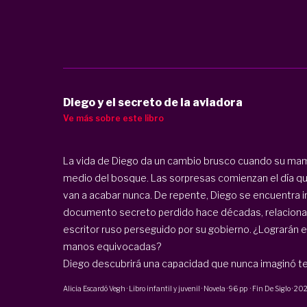
Diego y el secreto de la aviadora
Ve más sobre este libro
La vida de Diego da un cambio brusco cuando su mam
medio del bosque. Las sorpresas comienzan el día que
van a acabar nunca. De repente, Diego se encuentra 
documento secreto perdido hace décadas, relaciona
escritor ruso perseguido por su gobierno. ¿Lograrán e
manos equivocadas?
Diego descubrirá una capacidad que nunca imaginó tene
Alicia Escardó Vegh
·
Libro infantil y juvenil · Novela
·
96 pp
·
Fin De Siglo
·
20