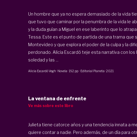
Un hombre que ya no espera demasiado de la vida ti
que tuvo que caminar por la penumbra de la vida le ab
y la duda guían a Miguel en ese laberinto que lo atr
Tessa. Este es el punto de partida de una trama que s
Montevideo y que explora el poder de la culpa y la difi
perdonado. Alicia Escardó teje esta narrativa con los l
soledad y las ...
Alicia Escardó Vegh
·
Novela
·
192 pp
·
Editorial Planeta
·
2021
La ventana de enfrente
Ve más sobre este libro
Julieta tiene catorce años y una tendencia innata a m
quiere contar a nadie. Pero además, de un día para otr