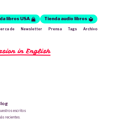
da libros USA
Tienda audio libros
erca de
Newsletter
Prensa
Tags
Archivo
rsion in English
log
uestros escritos
ás recientes.