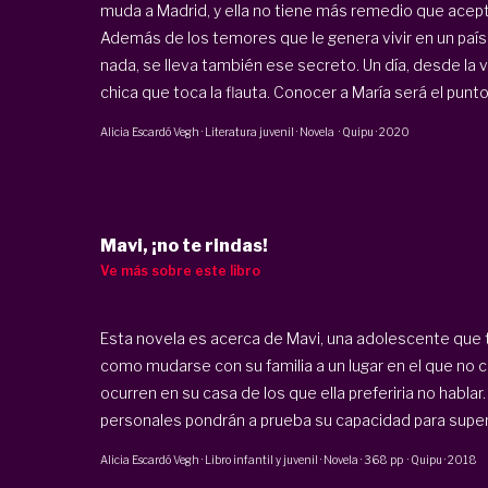
muda a Madrid, y ella no tiene más remedio que acept
Además de los temores que le genera vivir en un país
nada, se lleva también ese secreto. Un día, desde la
chica que toca la flauta. Conocer a María será el punto 
Alicia Escardó Vegh
·
Literatura juvenil · Novela
·
Quipu
·
2020
Mavi, ¡no te rindas!
Ve más sobre este libro
Esta novela es acerca de Mavi, una adolescente que 
como mudarse con su familia a un lugar en el que no 
ocurren en su casa de los que ella preferiria no hablar
personales pondrán a prueba su capacidad para supera
Alicia Escardó Vegh
·
Libro infantil y juvenil · Novela
·
368 pp
·
Quipu
·
2018