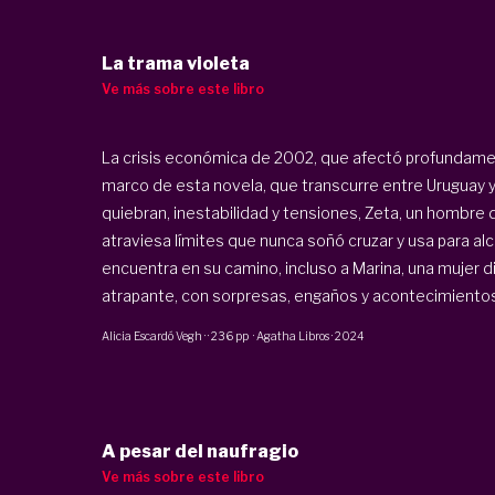
La trama violeta
Ve más sobre este libro
La crisis económica de 2002, que afectó profundamen
marco de esta novela, que transcurre entre Uruguay 
quiebran, inestabilidad y tensiones, Zeta, un hombre
atraviesa límites que nunca soñó cruzar y usa para al
encuentra en su camino, incluso a Marina, una mujer difí
atrapante, con sorpresas, engaños y acontecimientos 
Alicia Escardó Vegh
·
·
236 pp
·
Agatha Libros
·
2024
A pesar del naufragio
Ve más sobre este libro