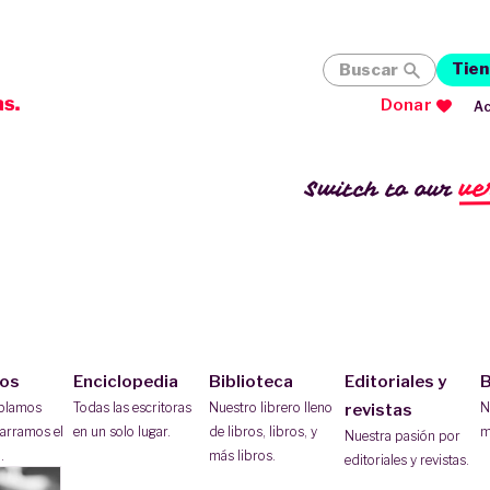
Tien
Buscar
Donar
Ac
ve
Switch to our
ios
Enciclopedia
Biblioteca
Editoriales y
B
ablamos
Todas las escritoras
Nuestro librero lleno
N
revistas
arramos el
en un solo lugar.
de libros, libros, y
m
Nuestra pasión por
.
más libros.
editoriales y revistas.