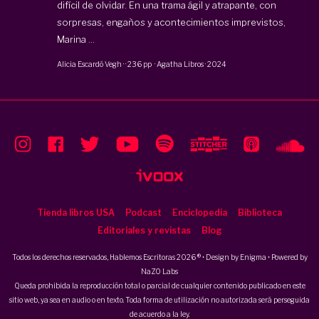
difícil de olvidar. En una trama ágil y atrapante, con
sorpresas, engaños y acontecimientos imprevistos,
Marina ...
Alicia Escardó Vegh
·
·
236 pp
·
Agatha Libros
·
2024
Tienda libros USA
Podcast
Enciclopedia
Biblioteca
Editoriales y revistas
Blog
Todos los derechos reservados, Hablemos Escritoras 2026 ® • Design by
Enigma
• Powered by
NaZO Labs
Queda prohibida la reproducción total o parcial de cualquier contenido publicado en este
sitio web, ya sea en audio o en texto. Toda forma de utilización no autorizada será perseguida
de acuerdo a la ley.