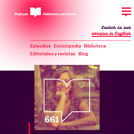
Switch to our
version in English
Episodios
Enciclopedia
Biblioteca
Editoriales y revistas
Blog