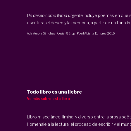
Un deseo como llama urgente
incluye poemas en que se
escritura, el deseo y la memoria, a partir de un tono in
Ada Aurora Sánchez
·
Poesía
·
88 pp
·
PuertAbierta Editores
·
2015
Todo libro es una liebre
Ve más sobre este libro
Libro misceláneo, liminal y diverso entre la prosa poétic
Homenaje a la lectura, el proceso de escribir y el mun