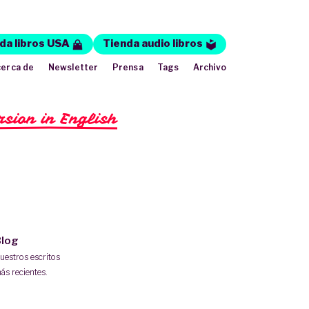
da libros USA
Tienda audio libros
erca de
Newsletter
Prensa
Tags
Archivo
rsion in English
log
uestros escritos
ás recientes.