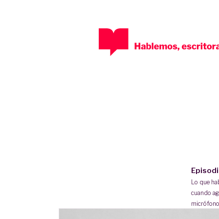
Episod
Lo que h
cuando ag
micrófono