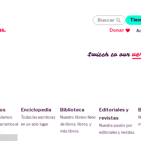
Tien
Buscar
Donar
Ac
ve
Switch to our
ios
Enciclopedia
Biblioteca
Editoriales y
B
ablamos
Todas las escritoras
Nuestro librero lleno
N
revistas
arramos el
en un solo lugar.
de libros, libros, y
m
Nuestra pasión por
.
más libros.
editoriales y revistas.