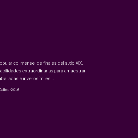
opular colimense de finales del siglo XIX,
habilidades extraordinarias para amaestrar
abelladas e inverosímiles…
 Colima
·
2016