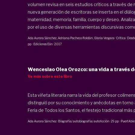
volumen revisa en seis estudios críticos a través d
nueva generación de escritoras se inserta en el diál
maternidad, memoria, familia, cuerpo y deseo. Analiz
por el uso de diversas herramientas discursivas como el
Ada Aurora Sánchez
,
Adriana Pacheco Roldán
,
Gloria Vergara
·
Crítica · Desd
pp
·
Ediciones Eón
·
2017
Wenceslao Olea Orozco: una vida a través de
Ve más sobre este libro
Esta viñeta literaria narra la vida del profesor coli
distinguió por su conocimiento y anécdotas en torno a 
Feria de Todos los Santos, el festejo tradicional más 
Ada Aurora Sánchez
·
Biografía/ autobiografía/ autoficción
·
29 pp
·
PuertAbie