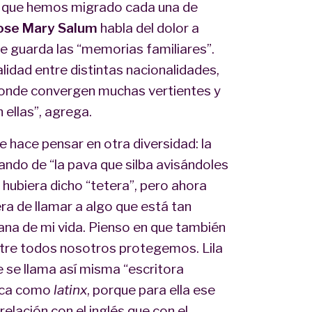
as que hemos migrado cada una de
ose Mary Salum
habla del dolor a
ue guarda las “memorias familiares”.
lidad entre distintas nacionalidades,
s donde convergen muchas vertientes y
ellas”, agrega.
 hace pensar en otra diversidad: la
ando de “la pava que silba avisándoles
 hubiera dicho “tetera”, pero ahora
a de llamar a algo que está tan
ñana de mi vida. Pienso en que también
ntre todos nosotros protegemos. Lila
 se llama así misma “escritora
fica como
latinx
, porque para ella ese
elación con el inglés que con el