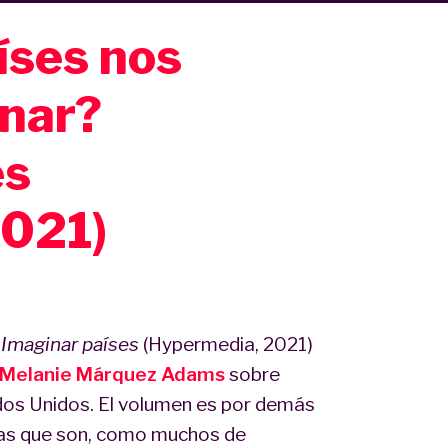
íses nos
nar?
es
2021)
o
Imaginar países
(Hypermedia, 2021)
Melanie Márquez Adams
sobre
ados Unidos. El volumen es por demás
oras que son, como muchos de