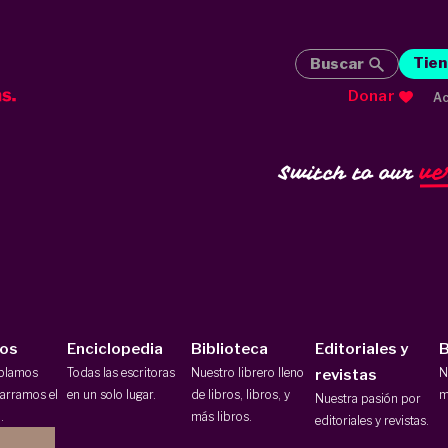
Tien
Buscar
Donar
Ac
ve
Switch to our
ios
Enciclopedia
Biblioteca
Editoriales y
B
ablamos
Todas las escritoras
Nuestro librero lleno
N
revistas
arramos el
en un solo lugar.
de libros, libros, y
m
Nuestra pasión por
.
más libros.
editoriales y revistas.