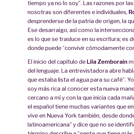
tiempo ya no lo soy”. Las razones por l
nosotras son diferentes e individuales,
R
desprenderse de la patria de origen, la q
Ese desarraigo, así como la intersecciona
es lo que se trasluce en su escritura; e
donde puede “convivir cómodamente con 
El inicio del capítulo de
Lila Zemborain
me
del lenguaje. La entrevistadora abre habl
que estaba lista el agua para su café”. Yo
soy más rica al conocer esta nueva maner
cercano a mí y con la que inicia cada ma
el español tiene muchas variantes que e
vive en Nueva York también, desde donde
latinoamericana” y dice que no se identi
término describe a “gente que tiene más r