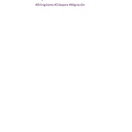
#Bilingüismo
#Diáspora
#Migración