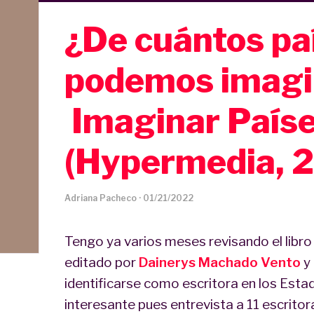
¿De cuántos pa
podemos imagi
Imaginar País
(Hypermedia, 
Adriana Pacheco
·
01/21/2022
Tengo ya varios meses revisando el libr
editado por
Dainerys Machado Vento
y
identificarse como escritora en los Est
interesante pues entrevista a 11 escrit