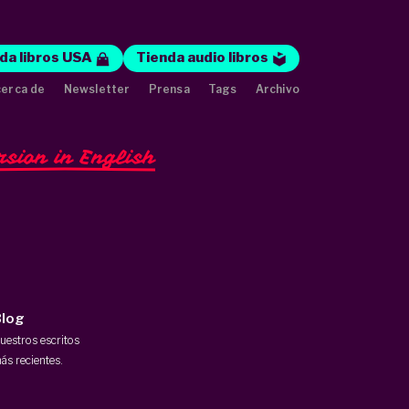
da libros USA
Tienda audio libros
erca de
Newsletter
Prensa
Tags
Archivo
rsion in English
log
uestros escritos
ás recientes.