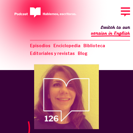
Switch to our
version in English
Episodios
Enciclopedia
Biblioteca
Editoriales y revistas
Blog