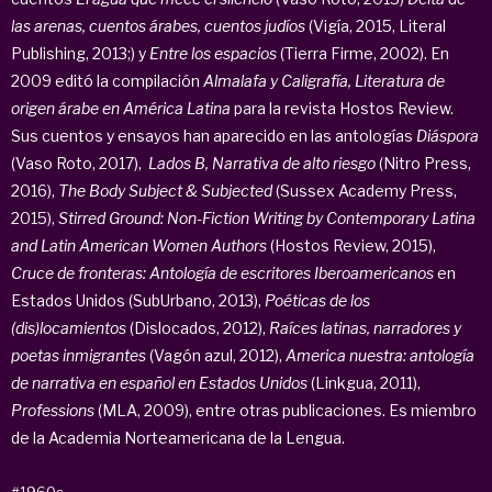
las arenas, cuentos árabes, cuentos judíos
(Vigía, 2015, Literal
Publishing, 2013;) y
Entre los espacios
(Tierra Firme, 2002). En
2009 editó la compilación
Almalafa y Caligrafía, Literatura de
origen árabe en América Latina
para la revista Hostos Review.
Sus cuentos y ensayos han aparecido en las antologías
Diáspora
(Vaso Roto, 2017),
Lados B, Narrativa de alto riesgo
(Nitro Press,
2016),
The Body Subject & Subjected
(Sussex Academy Press,
2015),
Stirred Ground: Non-Fiction Writing by Contemporary Latina
and Latin American Women Authors
(Hostos Review, 2015),
Cruce de fronteras: Antología de escritores Iberoamericanos
en
Estados Unidos (SubUrbano, 2013),
Poéticas de los
(dis)locamientos
(Dislocados, 2012),
Raíces latinas, narradores y
poetas inmigrantes
(Vagón azul, 2012),
America nuestra: antología
de narrativa en español en Estados Unidos
(Linkgua, 2011),
Professions
(MLA, 2009), entre otras publicaciones. Es miembro
de la Academia Norteamericana de la Lengua.
#1960s