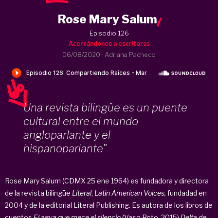
Rose Mary Salum
.
Episodio 126
Acercándonos a escritoras
06/08/2020
·
Adriana Pacheco
Una revista bilingüe es un puente
cultural entre el mundo
angloparlante y el
hispanoparlante"
Rose Mary Salum (CDMX 25 ene 1964) es fundadora y directora
de la revista bilingüe
Literal
,
Latin American Voices,
fundadad en
2004 y de la editorial Literal Publishing. Es autora de los libros de
cuentos
El agua que mece el silencio
(Vaso Roto, 2015)
Delta de