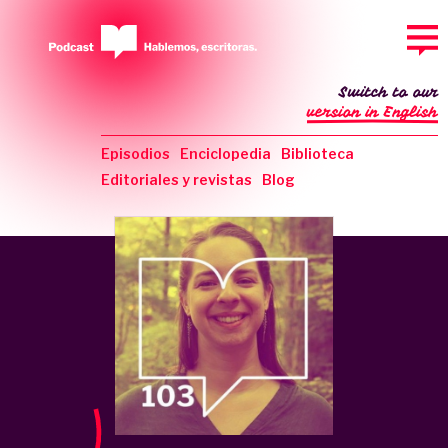
Switch to our
version in English
Episodios
Enciclopedia
Biblioteca
Editoriales y revistas
Blog