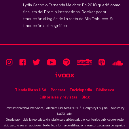
Lydia Cacho o Fernanda Melchor. En 2018 quedó como
finalista del Premio International Booker por su
traducción al inglés de La resta de Alia Trabucco. Su
traducción del magnífico ...
Tienda libros USA
Podcast
Enciclopedia
Biblioteca
Editoriales y revistas
Blog
Todos los derechos reservados, Hablemos Escritoras 2026 ® • Design by
Enigma
• Powered by
NaZO Labs
Queda prohibida la reproducción total o parcial de cualquier contenido publicado en este
sitio web, ya sea en audio o en texto. Toda forma de utilización no autorizada será perseguida