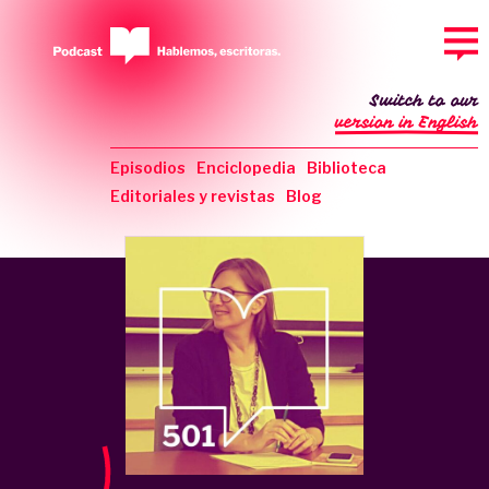
Switch to our
version in English
Episodios
Enciclopedia
Biblioteca
Editoriales y revistas
Blog