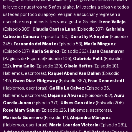
lo largo de nuestros ya 5 años al aire. Mil gracias a ellos y a todos
ustedes por todo su apoyo. Vengan a escuchar y regresen a
escuchar sus podcasts, les van a gustar. Gracias:
Irene Vallejo
(Episodio 389),
Claudia Castro Luna
(Episodio 337),
Gabriela
Cabezón Cámara
(Episodio 150),
Dorothy P. Snyder
(Episodio
245),
Fernanda del Monte
(Episodio 53),
María Mínguez
(Episodio 197),
Karla Suárez
(Episodio 363),
Juan Casamayor
(Páginas de Espuma)(Episodio 106),
Gabriela Polit
(Episodio
152),
Irma Gallo
(Episodio 129),
Gisela Heffes
(Episodio 181.
Hablemos, escritoras),
Raquel Abend Van Dallen
(Episodio
142),
Gwen Díaz-Ridgeway
(Episodio 367),
Fran Dennestedt
(Hablemos, escritoras),
Gaëlle Le Calvez
(Episodio 36.
Hablemos, escritoras),
Dejanira Álvarez
(Episodio 352),
Aura
García-Junco
(Episodio 371),
Ulises González
(Episodio 206),
Rose Mary Salum
(Episodio 126. Hablemos, escritoras),
Maricela Guerrero
(Episodio 14),
Alejandra Márquez
(Hablemos, escritoras),
María Lourdes Victoria
(Episodio 281),