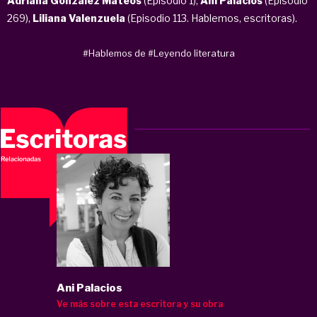
Adriana González Mateos
(Episodio 1),
Ani Palacios
(Episodio
269),
Liliana Valenzuela
(Episodio 113. Hablemos, escritoras).
#Hablemos de
#Leyendo literatura
Ani Palacios
Ve más sobre esta escritora y su obra