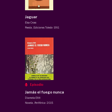
Jaguar
Elsa Cross
Poesía
,
Ediciones Toledo
·
1991
Episodio
Jamás el fuego nunca
Diamela Eltit
Novela
,
Periférica
·
2015