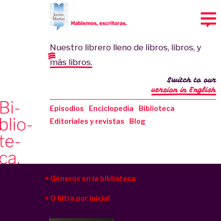
Nuestro librero lleno de libros, libros, y
más libros.
Switch to our
version in English
Episodios
Enciclopedia
Biblioteca
Editoriales y revistas
Blog
Géneros en la biblioteca
O filtra por inicial