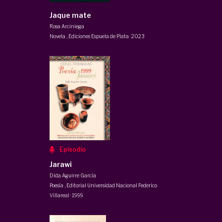
Jaque mate
Rosa Arciniega
Novela
,
Ediciones Espuela de Plata
·
2023
Episodio
Jarawi
Dida Aguirre García
Poesía
,
Editorial Universidad Nacional Federico
Villareal
·
1999