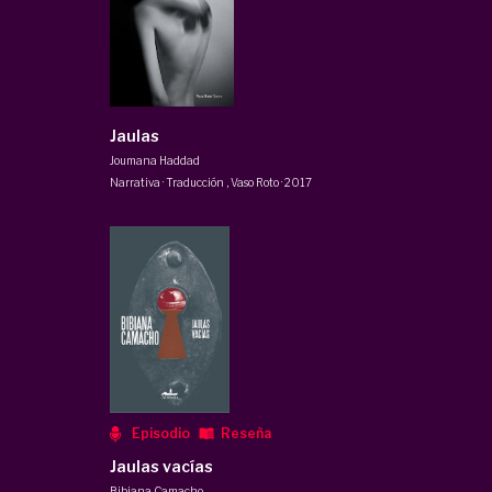
Jaulas
Joumana Haddad
Narrativa · Traducción
,
Vaso Roto
·
2017
Episodio
Reseña
Jaulas vacías
Bibiana Camacho