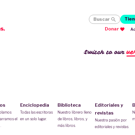
Tien
Buscar
Donar
Ac
ve
Switch to our
ios
Enciclopedia
Biblioteca
Editoriales y
B
ablamos
Todas las escritoras
Nuestro librero lleno
N
revistas
arramos el
en un solo lugar.
de libros, libros, y
m
Nuestra pasión por
.
más libros.
editoriales y revistas.