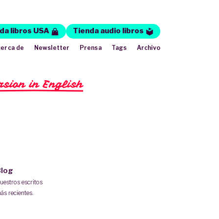
da libros USA
Tienda audio libros
erca de
Newsletter
Prensa
Tags
Archivo
rsion in English
log
uestros escritos
ás recientes.