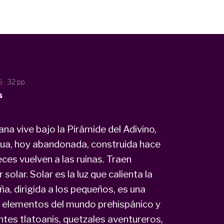
5
· 32 pp
s
na vive bajo la Pirámide del Adivino,
gua, hoy abandonada, construida hace
ces vuelven a las ruinas. Traen
lar. Solar es la luz que calienta la
a, dirigida a los pequeños, es una
n elementos del mundo prehispánico y
ntes tlatoanis, quetzales aventureros,