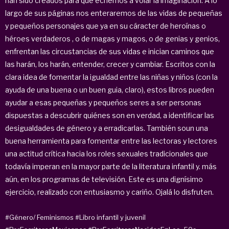
han sido creados para que echemos a volar la imaginación. A lo
largo de sus páginas nos enteraremos de las vidas de pequeñas
y pequeños personajes que ya en su cáracter de heroínas o
héroes verdaderos , o de magas y magos, o de genias y genios,
enfrentan las circustancias de sus vidas e inician caminos que
las harán, los harán, entender, crecer y cambiar. Escritos con la
clara idea de fomentar la igualdad entre las niñas y niños (con la
ayuda de una buena o un buen guia, claro), estos libros pueden
ayudar a esas pequeñas y pequeños seres a ser personas
dispuestas a descubrir quiénes son en verdad, a identificar las
desigualdades de género y a erradicarlas. También soun una
buena herramienta para fomentar entre las lectoras y lectores
una actitud crítica hacia los roles sexuales tradicionales que
todavía imperan en la mayor parte de la literatura infantil y. más
aún, en los programas de televisión. Este es una dignísimo
ejercicio, realizado con entusiasmo y cariño. Ojalá lo disfruten.
#Género/ Feminismos
#Libro infantil y juvenil