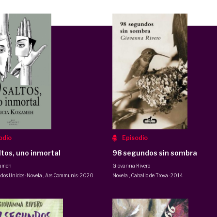
odio
Episodio
ltos, uno inmortal
98 segundos sin sombra
zameh
Giovanna Rivero
dos Unidos · Novela
,
Ars Communis
·
2020
Novela
,
Caballo de Troya
·
2014