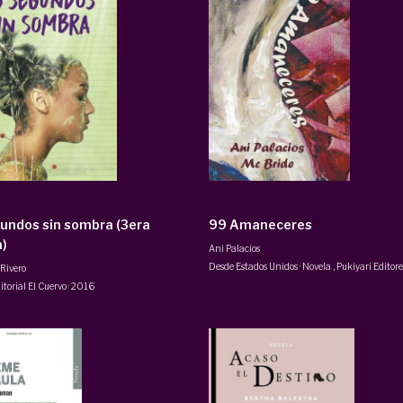
undos sin sombra (3era
99 Amaneceres
n)
Ani Palacios
Desde Estados Unidos · Novela
,
Pukiyari Editore
Rivero
itorial El Cuervo
·
2016