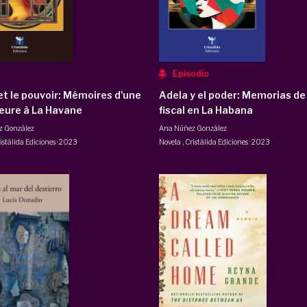
Episodio
et le pouvoir: Mémoires d'une
Adela y el poder: Memorias de
eure à La Havane
fiscal en La Habana
z González
Ana Núñez González
istálida Ediciones
·
2023
Novela
,
Cristálida Ediciones
·
2023