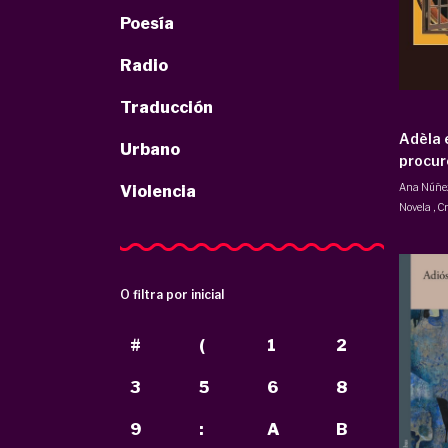
Poesía
Radio
Traducción
Adèla 
Urbano
procur
Ana Núñe
Violencia
Novela
,
Cr
O filtra por inicial
#
(
1
2
3
5
6
8
9
:
A
B