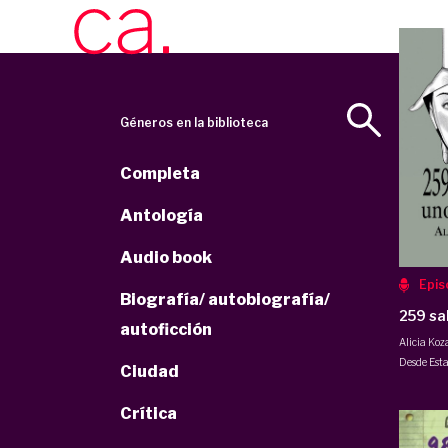
Géneros en la biblioteca
Completa
Antología
Audio book
Epis
Biografía/ autobiografía/
259 sa
autoficción
Alicia Ko
Desde Esta
Ciudad
Crítica