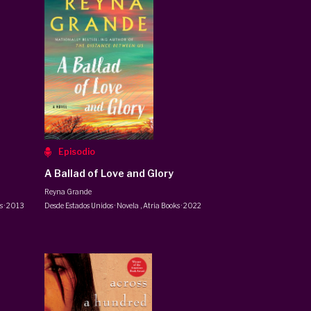
Episodio
A Ballad of Love and Glory
Reyna Grande
s
·
2013
Desde Estados Unidos · Novela
,
Atria Books
·
2022