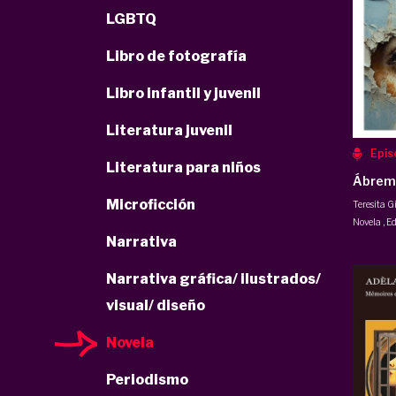
LGBTQ
Libro de fotografía
Libro infantil y juvenil
Literatura juvenil
Epis
Literatura para niños
Ábreme
Microficción
Teresita 
Novela
,
Ed
Narrativa
Narrativa gráfica/ ilustrados/
visual/ diseño
Novela
Periodismo