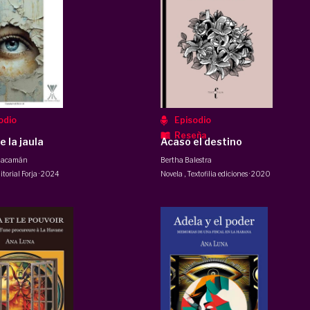
odio
Episodio
Reseña
 la jaula
Acaso el destino
Giacamán
Bertha Balestra
itorial Forja
·
2024
Novela
,
Textofilia ediciones
·
2020