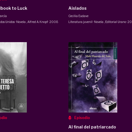
book to Luck
Aislados
arcía
Cecilia Eudave
dos Unidos · Novela
,
Alfred A. Knopf
·
2008
Literatura juvenil · Novela
,
Editorial Urano
·
20
odio
Episodio
Al final del patriarcado