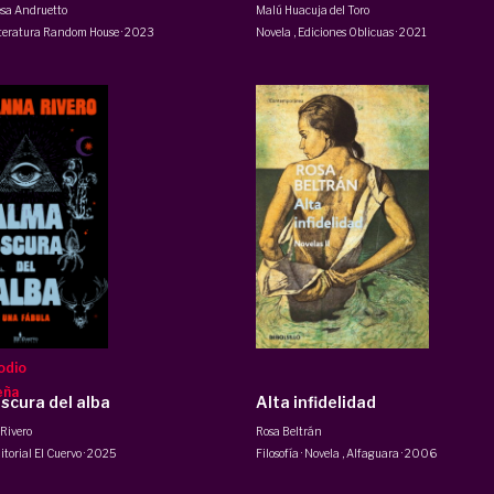
esa Andruetto
Malú Huacuja del Toro
teratura Random House
·
2023
Novela
,
Ediciones Oblicuas
·
2021
odio
eña
scura del alba
Alta infidelidad
Rivero
Rosa Beltrán
itorial El Cuervo
·
2025
Filosofía · Novela
,
Alfaguara
·
2006