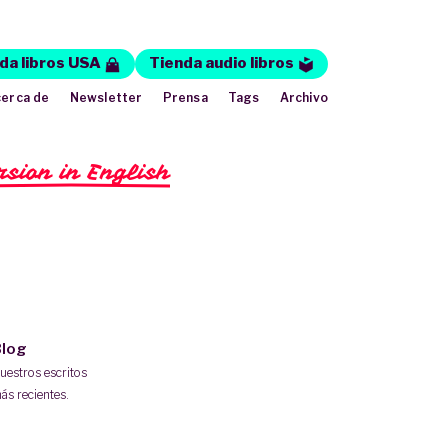
da libros USA
Tienda audio libros
erca de
Newsletter
Prensa
Tags
Archivo
rsion in English
log
uestros escritos
ás recientes.