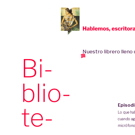
Nuestro librero lleno d
Episod
Lo que h
cuando ag
micrófono