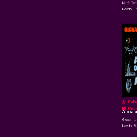
María Ter
Novela
,
Li
Epis
Res
Alma o
Giovanna 
Novela
,
Ed