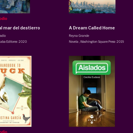
odio
al mar del destierro
A Dream Called Home
adío
Reyna Grande
laba Editores
·
2020
Novela
,
Washington Square Press
·
2019
odio