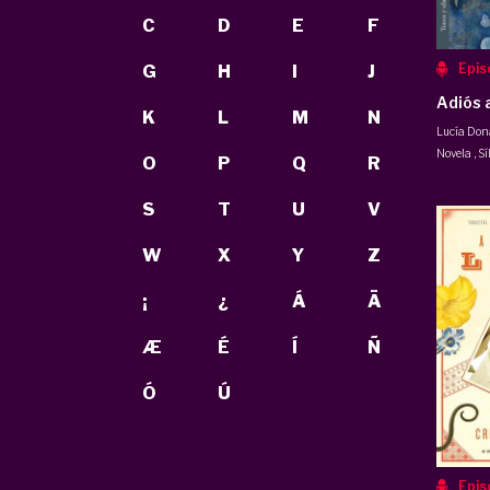
C
D
E
F
Epis
G
H
I
J
Adiós 
K
L
M
N
Lucía Don
Novela
,
Sí
O
P
Q
R
S
T
U
V
W
X
Y
Z
¡
¿
Á
Ä
Æ
É
Í
Ñ
Ó
Ú
Epis