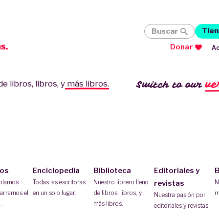
Tien
Buscar
Donar
Ac
ve
Switch to our
e libros, libros, y
más libros.
ios
Enciclopedia
Biblioteca
Editoriales y
B
ablamos
Todas las escritoras
Nuestro librero lleno
N
revistas
arramos el
en un solo lugar.
de libros, libros, y
m
Nuestra pasión por
.
más libros.
editoriales y revistas.