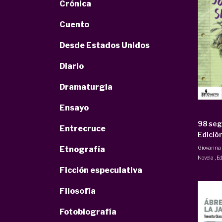
Crónica
Cuento
Desde Estados Unidos
Diario
Dramaturgia
Ensayo
98 seg
Entrecruce
Edició
Giovanna 
Etnografía
Novela
,
Ed
Ficción especulativa
Filosofía
Fotobiografía