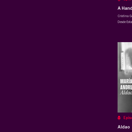
A Hand
Cristina G
Desde Esta
Epis
Aldao