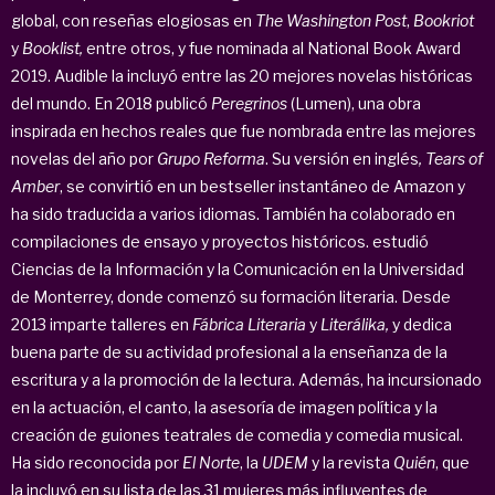
global, con reseñas elogiosas en
The Washington Post
,
Bookriot
y
Booklist,
entre otros, y fue nominada al National Book Award
2019. Audible la incluyó entre las 20 mejores novelas históricas
del mundo. En 2018 publicó
Peregrinos
(Lumen), una obra
inspirada en hechos reales que fue nombrada entre las mejores
novelas del año por
Grupo Reforma
. Su versión en inglés
, Tears of
Amber
, se convirtió en un bestseller instantáneo de Amazon y
ha sido traducida a varios idiomas. También ha colaborado en
compilaciones de ensayo y proyectos históricos. estudió
Ciencias de la Información y la Comunicación en la Universidad
de Monterrey, donde comenzó su formación literaria. Desde
2013 imparte talleres en
Fábrica Literaria
y
Literálika,
y dedica
buena parte de su actividad profesional a la enseñanza de la
escritura y a la promoción de la lectura. Además, ha incursionado
en la actuación, el canto, la asesoría de imagen política y la
creación de guiones teatrales de comedia y comedia musical.
Ha sido reconocida por
El Norte
, la
UDEM
y la revista
Quién
, que
la incluyó en su lista de las 31 mujeres más influyentes de