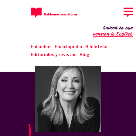
Switch to our
version in English
Episodios
Enciclopedia
Biblioteca
Editoriales y revistas
Blog