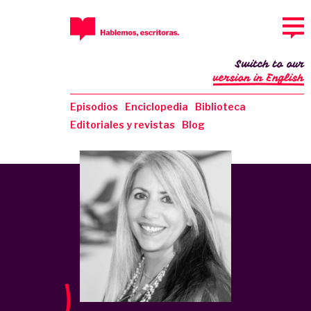
Switch to our
version in English
Episodios
Enciclopedia
Biblioteca
Editoriales y revistas
Blog