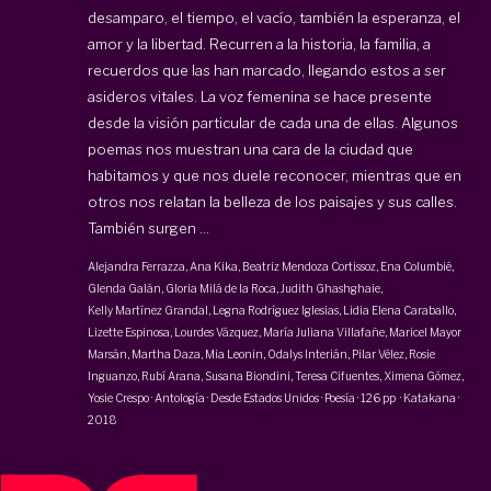
desamparo, el tiempo, el vacío, también la esperanza, el
amor y la libertad. Recurren a la historia, la familia, a
recuerdos que las han marcado, llegando estos a ser
asideros vitales. La voz femenina se hace presente
desde la visión particular de cada una de ellas. Algunos
poemas nos muestran una cara de la ciudad que
habitamos y que nos duele reconocer, mientras que en
otros nos relatan la belleza de los paisajes y sus calles.
También surgen ...
Alejandra Ferrazza
, Ana Kika,
Beatriz Mendoza Cortissoz
, Ena Columbié,
Glenda Galán
,
Gloria Milá de la Roca
, Judith Ghashghaie,
Kelly Martínez Grandal
,
Legna Rodríguez Iglesias
, Lidia Elena Caraballo,
Lizette Espinosa,
Lourdes Vázquez
, María Juliana Villafañe, Maricel Mayor
Marsán, Martha Daza, Mia Leonin, Odalys Interián, Pilar Vélez, Rosie
Inguanzo, Rubí Arana, Susana Biondini, Teresa Cifuentes, Ximena Gómez,
Yosie Crespo
·
Antología · Desde Estados Unidos · Poesía
·
126 pp
·
Katakana
·
2018