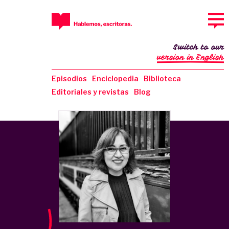
Switch to our
version in English
Episodios
Enciclopedia
Biblioteca
Editoriales y revistas
Blog